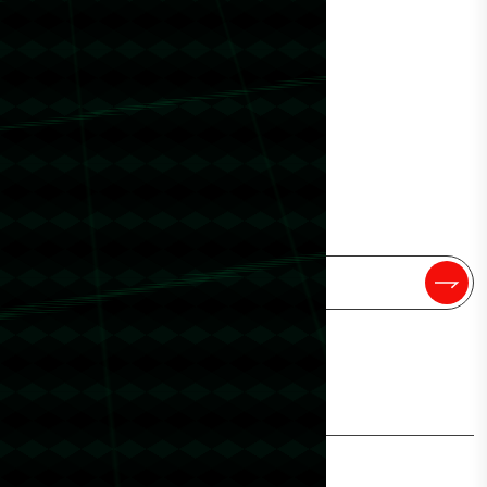
中国北京市海淀区
info@gmail.com
010-5678-1234
订阅资讯
订阅最新动态
© 2026-2026
科技有限公司
熊猫体育