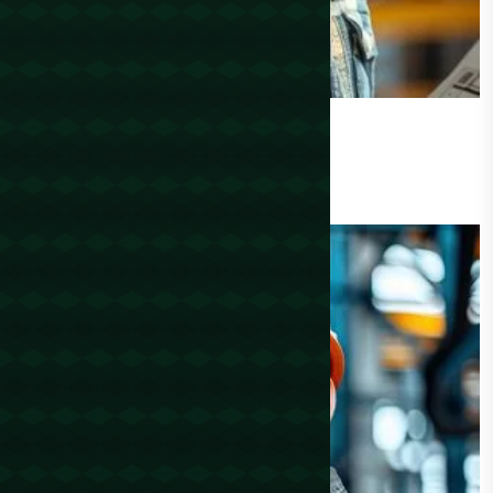
李娜
资深AI工程师