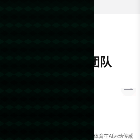
最
新
资
讯
我
们
的
专
业
团
队
行业动态
5月15日
掌握体育科技前沿
作为国家级高新技术企业，熊猫体育在AI运动传感