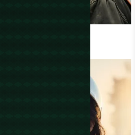
王强
产品经理