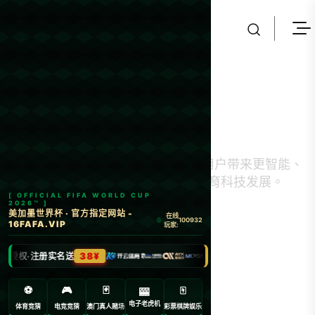
团
队
成
员
我
们
的
团
队
我们坚信，科技赋能体育，能够为用户带来更智能、
更专业的运动体验，推动中国体育科技发展。
首页
团队成员